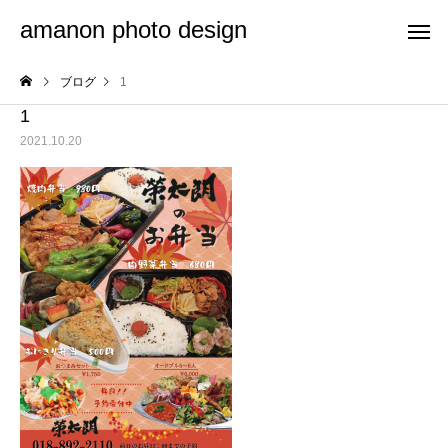
amanon photo design
ブログ
1
1
2021.10.20