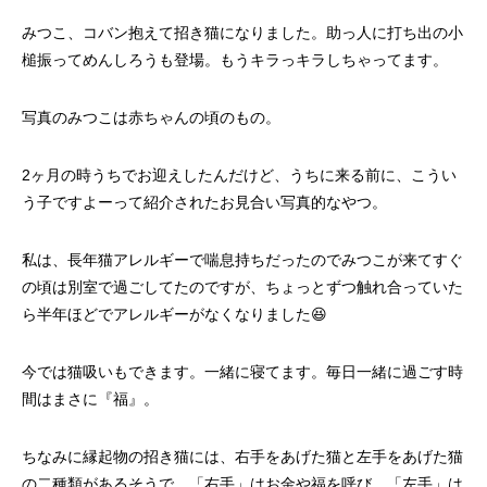
みつこ、コバン抱えて招き猫になりました。助っ人に打ち出の小
槌振ってめんしろうも登場。もうキラっキラしちゃってます。
写真のみつこは赤ちゃんの頃のもの。
2ヶ月の時うちでお迎えしたんだけど、うちに来る前に、こうい
う子ですよーって紹介されたお見合い写真的なやつ。
私は、長年猫アレルギーで喘息持ちだったのでみつこが来てすぐ
の頃は別室で過ごしてたのですが、ちょっとずつ触れ合っていた
ら半年ほどでアレルギーがなくなりました😆
今では猫吸いもできます。一緒に寝てます。毎日一緒に過ごす時
間はまさに『福』。
ちなみに縁起物の招き猫には、右手をあげた猫と左手をあげた猫
の二種類があるそうで、「右手」はお金や福を呼び、「左手」は