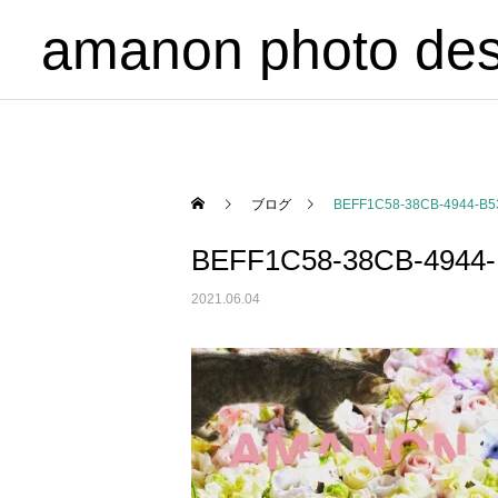
amanon photo des
ブログ
BEFF1C58-38CB-4944-B
BEFF1C58-38CB-4944
2021.06.04