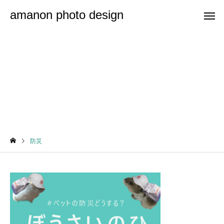
amanon photo design
防災
防災