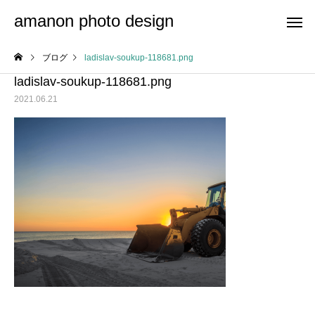
amanon photo design
ブログ
ladislav-soukup-118681.png
ladislav-soukup-118681.png
2021.06.21